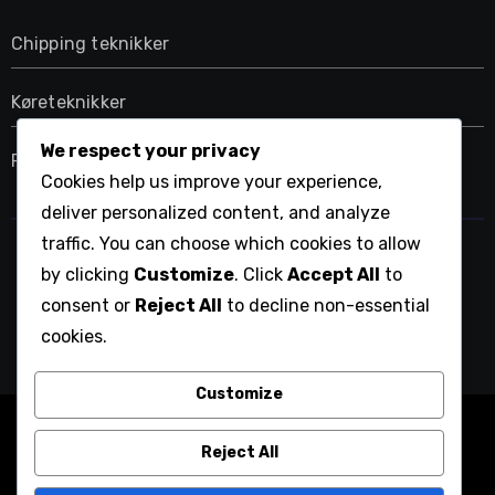
Chipping teknikker
Køreteknikker
We respect your privacy
Putte teknikker
Cookies help us improve your experience,
deliver personalized content, and analyze
traffic. You can choose which cookies to allow
dfs-fuchsia.dk
by clicking
Customize
. Click
Accept All
to
consent or
Reject All
to decline non-essential
cookies.
Customize
Copyright © All rights reserved
|
Blogarise
by
Reject All
Themeansar
.
Servicevilkår
Om
Kom i kontakt
Fortrolighedspolitik