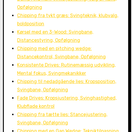
Opfølgning
Chipping fra tykt græs: Svingteknik, klubvalg,
boldposition
Kørsel med en 3-Wood: Svingbane,
Distancestyring, Opfølgning
Chipping med en pitching wedge:
Distancekontrol, Svingbane, Opfølgning
Konsistente Drives: Rutinemæssig udvikling,
Mental fokus, Svingmekanikker
Chipping til nedadgående lies: Kropsposition,
Svingbane, Opfølgning
Fade Drives: Kropsjustering, Svinghastighed,
Klubflade kontrol
Chipping fra tætte lies: Stancejustering,
Svingbane, Opfølgning
Chipping med en Gap Wedge: Tekniktilpasning,