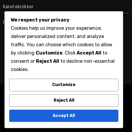
Køreteknikker
We respect your privacy
Putte teknikker
Cookies help us improve your experience,
deliver personalized content, and analyze
traffic. You can choose which cookies to allow
dfs-fuchsia.dk
by clicking
Customize
. Click
Accept All
to
consent or
Reject All
to decline non-essential
cookies.
Customize
Copyright © All rights reserved
|
Blogarise
by
Reject All
Themeansar
.
Servicevilkår
Om
Kom i kontakt
Fortrolighedspolitik
Accept All
Cookies og sporing