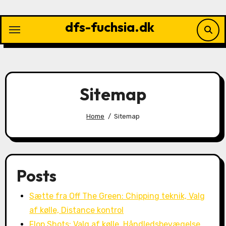
Skip
to
dfs-fuchsia.dk
content
Sitemap
Home
Sitemap
Posts
Sætte fra Off The Green: Chipping teknik, Valg
af kølle, Distance kontrol
Flop Shots: Valg af kølle, Håndledsbevægelse,