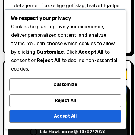
o
detaljerne i forskellige golfslag, hvilket hjælper
spillere på alle niveauer med at forbedre deres spil.
n
We respect your privacy
Når hun ikke er på banen, nyder Lila at dele tips og
Cookies help us improve your experience,
indsigter gennem sine engagerende artikler og
deliver personalized content, and analyze
vejledninger.
traffic. You can choose which cookies to allow
by clicking
Customize
. Click
Accept All
to
consent or
Reject All
to decline non-essential
cookies.
Related Post
Customize
Reject All
Putte teknikker
Accept All
Sætte fra Off The Green: Chipping
teknik, Valg af kølle, Distance kontrol
Lila Hawthorne
10/02/2026