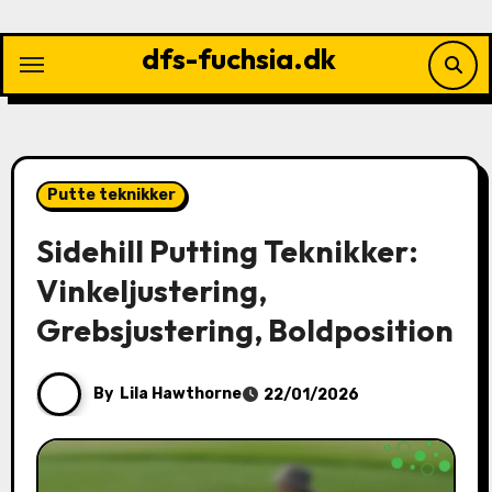
Skip
to
dfs-fuchsia.dk
content
Putte teknikker
Sidehill Putting Teknikker:
Vinkeljustering,
Grebsjustering, Boldposition
By
Lila Hawthorne
22/01/2026