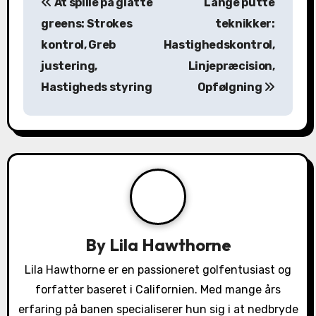
At spille på glatte
Lange putte
o
greens: Strokes
teknikker:
s
kontrol, Greb
Hastighedskontrol,
justering,
Linjepræcision,
t
Hastigheds styring
Opfølgning
n
a
v
i
g
a
By
Lila Hawthorne
t
Lila Hawthorne er en passioneret golfentusiast og
forfatter baseret i Californien. Med mange års
i
erfaring på banen specialiserer hun sig i at nedbryde